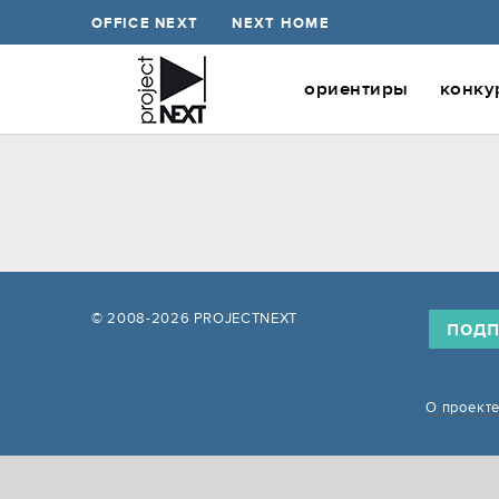
OFFICE NEXT
NEXT HOME
ориентиры
конку
© 2008-2026 PROJECTNEXT
подп
О проект