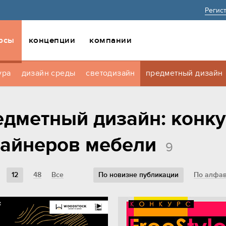
Регис
рсы
концепции
компании
ура
дизайн среды
светодизайн
предметный дизайн
дметный дизайн: конк
зайнеров мебели
9
12
48
Все
По новизне публикации
По алфав