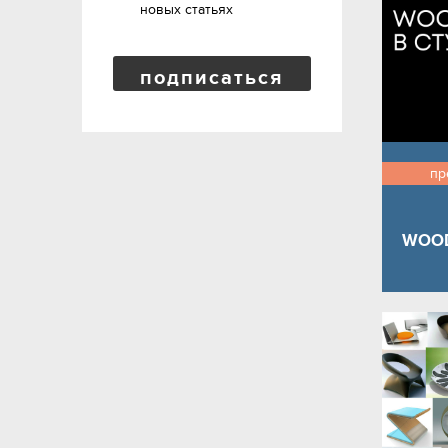
новых статьях
подписаться
пр
WOOD