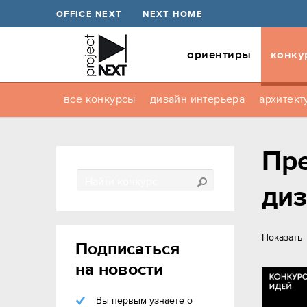
OFFICE NEXT
NEXT HOME
ориентиры
конку
все конкурсы
дизайн интерьера
архитект
Пре
ди
Показать
Подписаться
на новости
Вы первым узнаете о