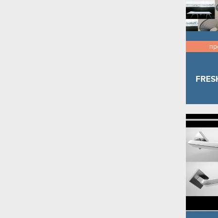
пр
FRES