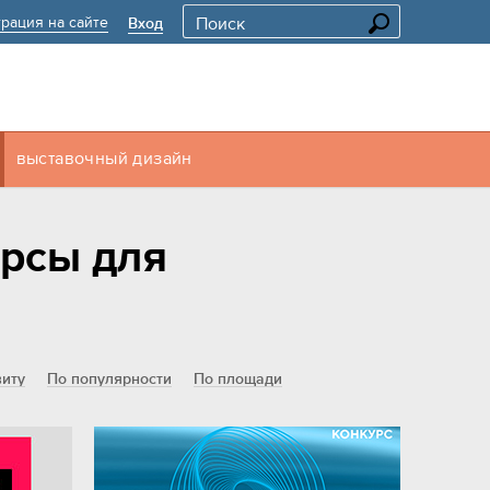
трация на сайте
Вход
выставочный дизайн
урсы для
иту
По популярности
По площади