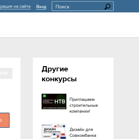
трация на сайте
Вход
Другие
ное
конкурсы
Приглашаем
строительные
компании!
а
Дизайн для
Совкомбанка