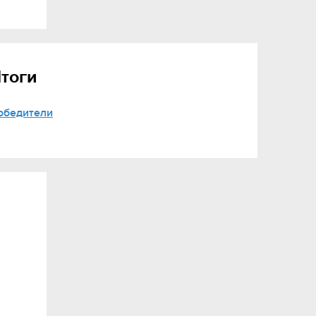
тоги
обедители