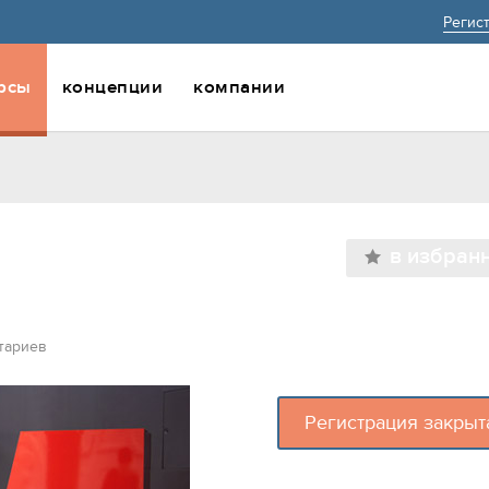
Регис
рсы
концепции
компании
в избран
тариев
Регистрация закрыт