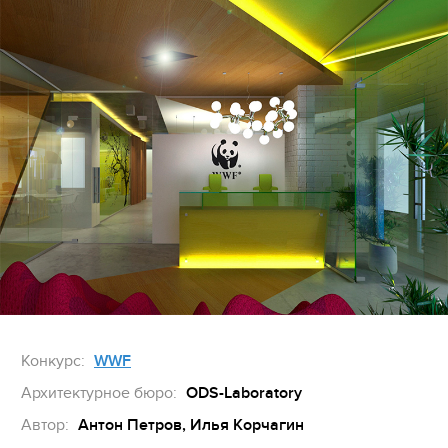
Конкурс:
WWF
Архитектурное бюро:
ODS-Laborаtory
Автор:
Антон Петров, Илья Корчагин