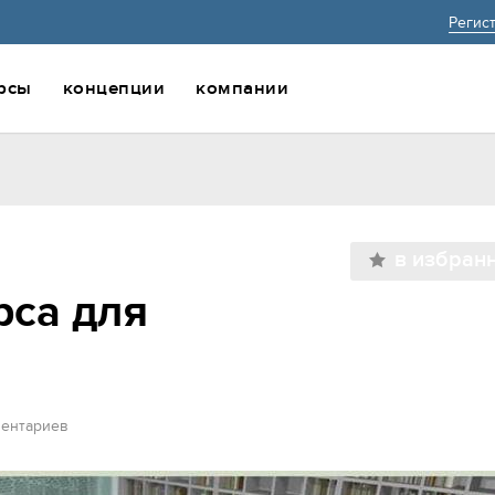
Регис
рсы
концепции
компании
в избран
рса для
ментариев