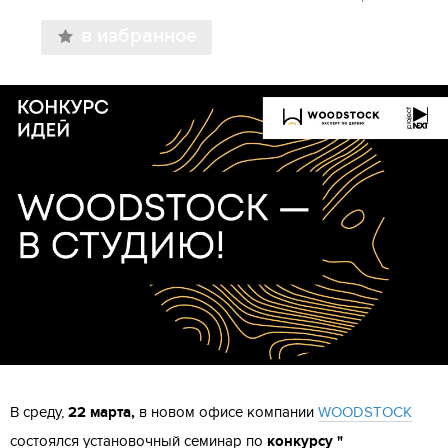
в избранное
В среду,
22 марта
,
в новом офисе компании
WOODSTOCK
состоялся установочный семинар по
конкурсу "