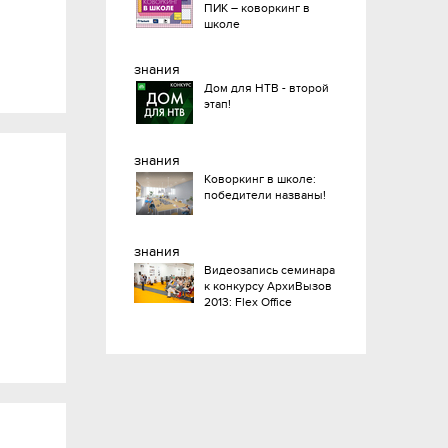
ПИК – коворкинг в
школе
знания
Дом для НТВ - второй
этап!
знания
Коворкинг в школе:
победители названы!
знания
Видеозапись семинара
к конкурсу АрхиВызов
2013: Flex Office