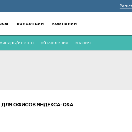
Регис
рсы
концепции
компании
минары/ивенты
объявления
знания
и
 ДЛЯ ОФИСОВ ЯНДЕКСА: Q&A