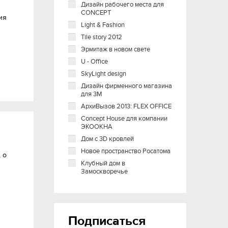
Дизайн рабочего места для
CONСEPT
ия
Light & Fashion
Tile story 2012
Эрмитаж в новом свете
U - Office
SkyLight design
Дизайн фирменного магазина
для 3М
АрхиВызов 2013: FLEX OFFICE
Concept House для компании
ЭКООКНА
Дом с 3D кровлей
Новое пространство Росатома
 о
Клубный дом в
Замоскворечье
Подписаться