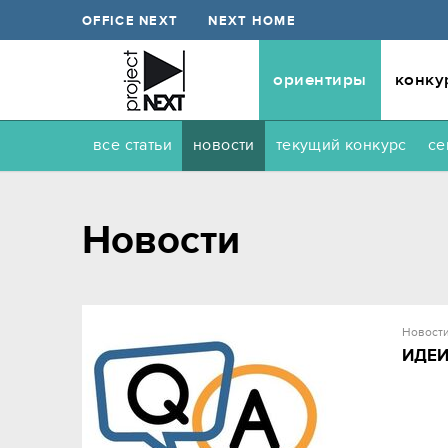
OFFICE NEXT
NEXT HOME
ориентиры
конку
все статьи
новости
текущий конкурс
се
Новости
Новост
ИДЕИ