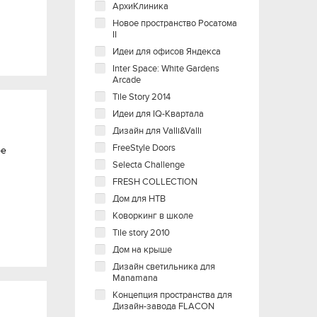
АрхиКлиника
Новое пространство Росатома
II
Идеи для офисов Яндекса
Inter Space: White Gardens
Arcade
Tile Story 2014
Идеи для IQ-Квартала
Дизайн для Valli&Valli
FreeStyle Doors
ре
Selecta Challenge
FRESH COLLECTION
Дом для НТВ
Коворкинг в школе
Tile story 2010
Дом на крыше
Дизайн светильника для
Manаmana
Концепция пространства для
Дизайн-завода FLACON