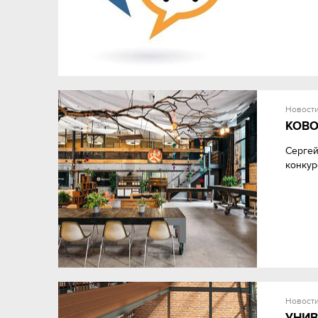
Новост
КОВО
Cергей
конкур
Новост
УНИВ