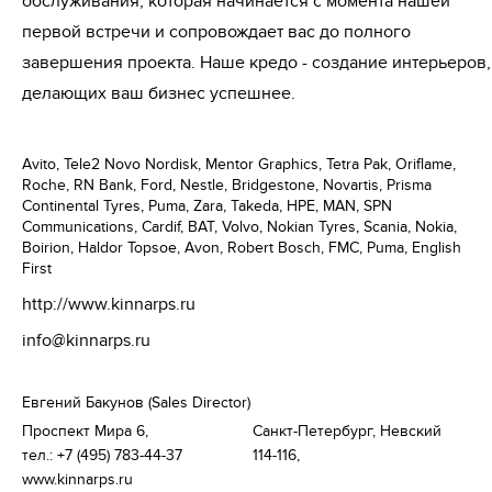
обслуживания, которая начинается с момента нашей
первой встречи и сопровождает вас до полного
завершения проекта. Наше кредо - создание интерьеров,
делающих ваш бизнес успешнее.
Avito, Tele2 Novo Nordisk, Mentor Graphics, Tetra Pak, Oriflame,
Roche, RN Bank, Ford, Nestle, Bridgestone, Novartis, Prisma
Continental Tyres, Puma, Zara, Takeda, HPE, MAN, SPN
Communications, Cardif, BAT, Volvo, Nokian Tyres, Scania, Nokia,
Boirion, Haldor Topsoe, Avon, Robert Bosch, FMC, Puma, English
First
http://www.kinnarps.ru
info@kinnarps.ru
Евгений Бакунов (Sales Director)
Проспект Мира 6, 

Санкт-Петербург, Невский 
тел.: +7 (495) 783-44-37

114-116, 
www.kinnarps.ru
