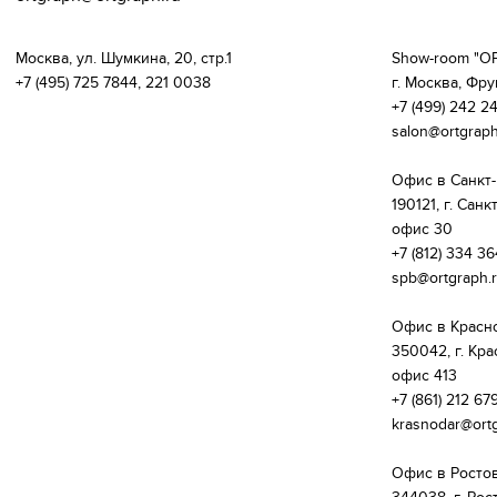
Москва, ул. Шумкина, 20, стр.1 

Show-room "ОР
+7 (495) 725 7844, 221 0038 
г. Москва, Фрун
+7 (499) 242 24
salon@ortgraph.
Офис в Санкт-
190121, г. Санк
офис 30

+7 (812) 334 364
spb@ortgraph.r
Офис в Красно
350042, г. Кра
офис 413

+7 (861) 212 679
krasnodar@ortg
Офис в Ростов