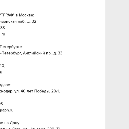
ТГРАФ" в Москве:

зенская наб., д. 32

83

ru

Петербурге:

т-Петербург, Английский пр., д. 33 
0,

u

даре:

снодар, ул. 40 лет Победы, 20/1, 
3

raph.ru

е-на-Дону:
