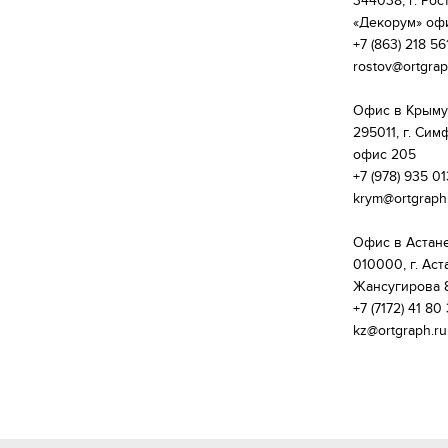
344038, г. Рос
«Декорум» офи
+7 (863) 218 56
rostov@ortgraph
Офис в Крыму:
295011, г. Сим
офис 205

+7 (978) 935 01
krym@ortgraph.
Офис в Астане:
010000, г. Аст
Жансугирова 8
+7 (7172) 41 80 
kz@ortgraph.ru