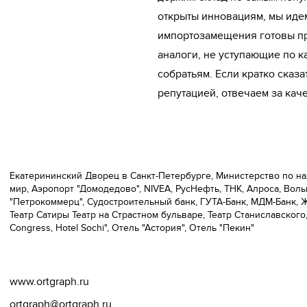
открыты инновациям, мы идем
импортозамещения готовы пр
аналоги, не уступающие по к
собратьям. Если кратко сказ
репутацией, отвечаем за каче
Екатерининский Дворец в Санкт-Петербурге, Министерство по на
мир, Аэропорт "Домодедово", NIVEA, РусНефть, ТНК, Алроса, Воль
"Петрокоммерц", Судостроительный банк, ГУТА-Банк, МДМ-Банк, Жу
Театр Сатиры Театр на Страстном бульваре, Театр Станиславского, 
Congress, Hotel Sochi", Отель "Астория", Отель "Пекин"
www.ortgraph.ru
ortgraph@ortgraph.ru