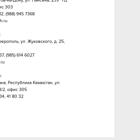
тов-на-Дону, ул. Нансена, 239  ТЦ 
с 303

12, (988) 945 7368

.ru



ферополь, ул. Жуковского, д. 25, 
37, (985) 614 6027

ru



ана, Республика Казахстан, ул. 
/2, офис 305

34, 41 80 32
