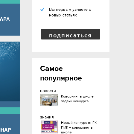
Вы первым узнаете о
новых статьях
АРА
подписаться
Самое
популярное
новости
Коворкинг в школе:
задачи конкурса
знания
Новый конкурс от ГК
ПИК – коворкинг в
ИНАР
школе