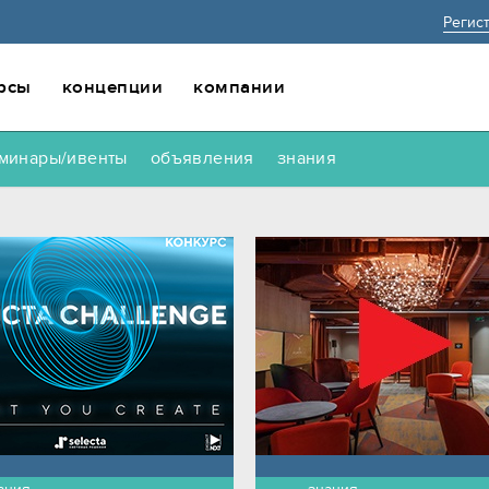
Регис
рсы
концепции
компании
минары/ивенты
объявления
знания