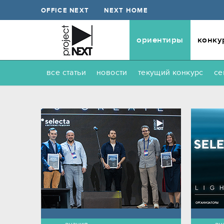
OFFICE NEXT
NEXT HOME
ориентиры
конку
все статьи
новости
текущий конкурс
се