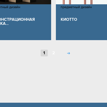
етный дизайн
предметный дизайн
ОНСТРАЦИОННАЯ
КИОТТО
А...
1
2