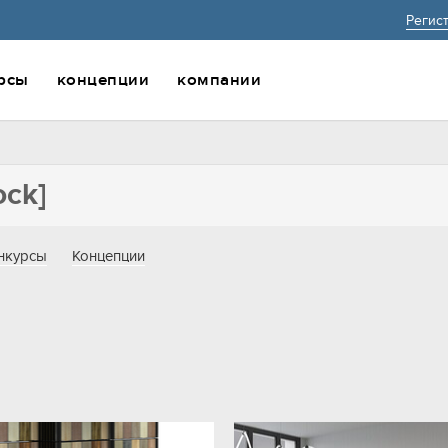
Регис
рсы
концепции
компании
нкурсы
Концепции