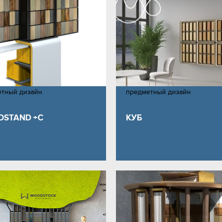
етный дизайн
предметный дизайн
STAND +C
КУБ